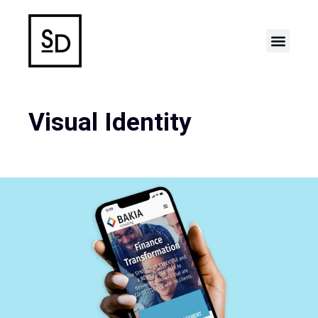
Case Stud
Visual Identity